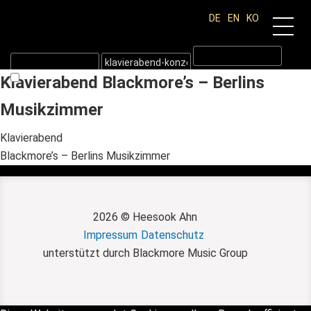
DE
EN
KO
Klavierabend Blackmore’s – Berlins
Musikzimmer
Klavierabend
Blackmore’s – Berlins Musikzimmer
Klavierabend Blackmore’s –
Berlins Musikzimmer
2026 © Heesook Ahn
Impressum
Datenschutz
unterstützt durch Blackmore Music Group